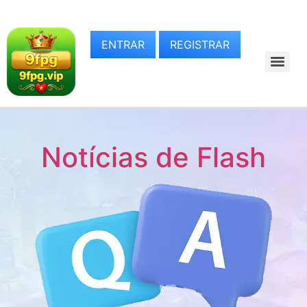
ENTRAR
REGISTRAR
Notícias de Flash