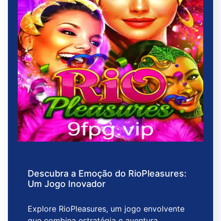
Descubra a Emoção do RioPleasures:
Um Jogo Inovador
Explore RioPleasures, um jogo envolvente
que combina estratégia e aventura.