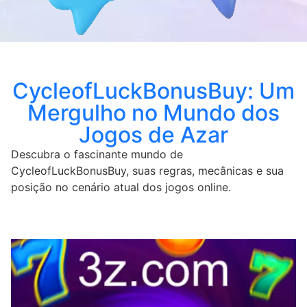
CycleofLuckBonusBuy: Um
Mergulho no Mundo dos
Jogos de Azar
Descubra o fascinante mundo de
CycleofLuckBonusBuy, suas regras, mecânicas e sua
posição no cenário atual dos jogos online.