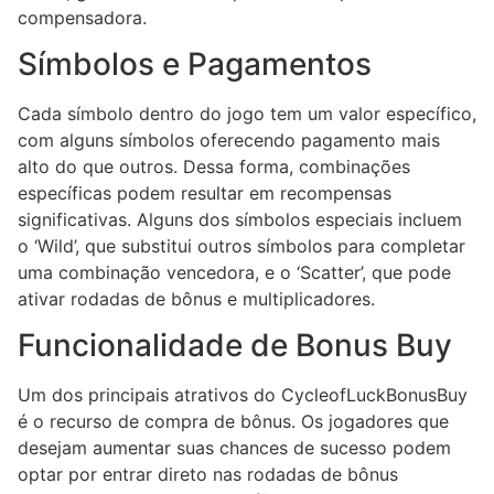
compensadora.
Símbolos e Pagamentos
Cada símbolo dentro do jogo tem um valor específico,
com alguns símbolos oferecendo pagamento mais
alto do que outros. Dessa forma, combinações
específicas podem resultar em recompensas
significativas. Alguns dos símbolos especiais incluem
o ‘Wild’, que substitui outros símbolos para completar
uma combinação vencedora, e o ‘Scatter’, que pode
ativar rodadas de bônus e multiplicadores.
Funcionalidade de Bonus Buy
Um dos principais atrativos do CycleofLuckBonusBuy
é o recurso de compra de bônus. Os jogadores que
desejam aumentar suas chances de sucesso podem
optar por entrar direto nas rodadas de bônus