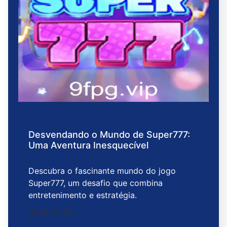
Desvendando o Mundo de Super777:
Uma Aventura Inesquecível
Descubra o fascinante mundo do jogo
Super777, um desafio que combina
entretenimento e estratégia.
2026-01-10