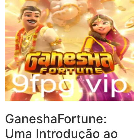
GaneshaFortune:
Uma Introdução ao