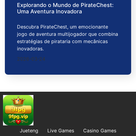
Explorando o Mundo de PirateChest:
Uma Aventura Inovadora
Descubra PirateChest, um emocionante
jogo de aventura multijogador que combina
estratégias de pirataria com mecânicas
inovadoras.
2026-03-24
Jueteng
Live Games
Casino Games