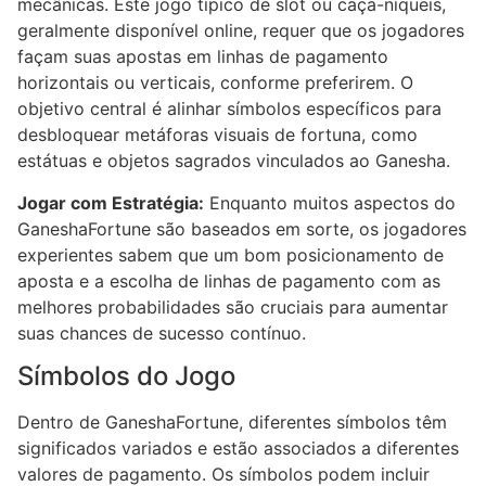
mecânicas. Este jogo típico de slot ou caça-níqueis,
geralmente disponível online, requer que os jogadores
façam suas apostas em linhas de pagamento
horizontais ou verticais, conforme preferirem. O
objetivo central é alinhar símbolos específicos para
desbloquear metáforas visuais de fortuna, como
estátuas e objetos sagrados vinculados ao Ganesha.
Jogar com Estratégia:
Enquanto muitos aspectos do
GaneshaFortune são baseados em sorte, os jogadores
experientes sabem que um bom posicionamento de
aposta e a escolha de linhas de pagamento com as
melhores probabilidades são cruciais para aumentar
suas chances de sucesso contínuo.
Símbolos do Jogo
Dentro de GaneshaFortune, diferentes símbolos têm
significados variados e estão associados a diferentes
valores de pagamento. Os símbolos podem incluir