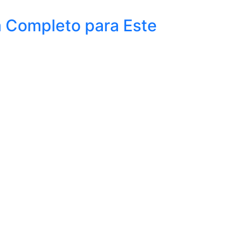
 Completo para Este