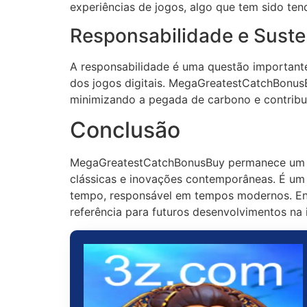
experiências de jogos, algo que tem sido ten
Responsabilidade e Sust
A responsabilidade é uma questão important
dos jogos digitais. MegaGreatestCatchBonusB
minimizando a pegada de carbono e contribui
Conclusão
MegaGreatestCatchBonusBuy permanece um ma
clássicas e inovações contemporâneas. É um 
tempo, responsável em tempos modernos. En
referência para futuros desenvolvimentos na 