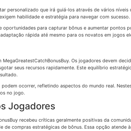
personalizado que irá guiá-los através de vários níveis d
exigem habilidade e estratégia para navegar com sucesso.
que oportunidades para capturar bônus e aumentar pontos
o a adaptação rápida até mesmo para os novatos em jogos el
em MegaGreatestCatchBonusBuy. Os jogadores devem decid
tar seus recursos rapidamente. Este equilíbrio estratégi
sultado.
 podem ocorrer, refletindo aspectos do mundo real. Nestes
vos no jogo.
os Jogadores
usBuy recebeu críticas geralmente positivas da comunida
ade de compras estratégicas de bônus. Essa opção atende