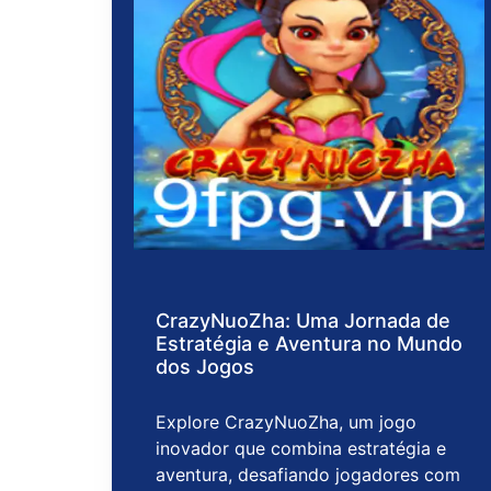
CrazyNuoZha: Uma Jornada de
Estratégia e Aventura no Mundo
dos Jogos
Explore CrazyNuoZha, um jogo
inovador que combina estratégia e
aventura, desafiando jogadores com