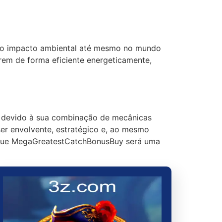
 no impacto ambiental até mesmo no mundo
rem de forma eficiente energeticamente,
 devido à sua combinação de mecânicas
er envolvente, estratégico e, ao mesmo
 que MegaGreatestCatchBonusBuy será uma