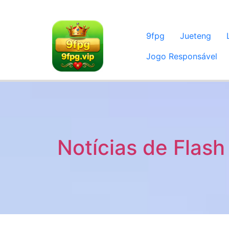
9fpg
Jueteng
Jogo Responsável
Notícias de Flash