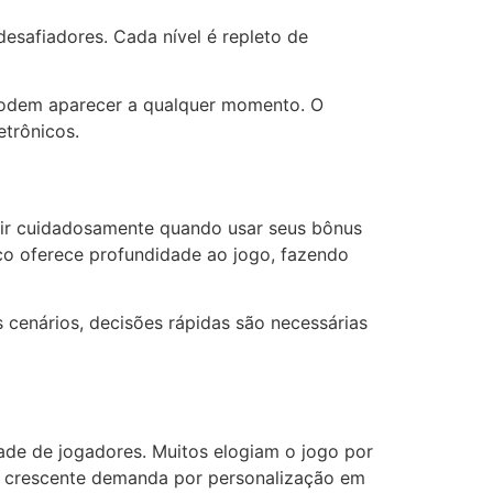
esafiadores. Cada nível é repleto de
 podem aparecer a qualquer momento. O
etrônicos.
ir cuidadosamente quando usar seus bônus
co oferece profundidade ao jogo, fazendo
 cenários, decisões rápidas são necessárias
de de jogadores. Muitos elogiam o jogo por
 à crescente demanda por personalização em