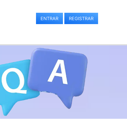
ENTRAR
REGISTRAR