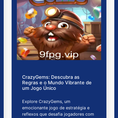
CrazyGems: Descubra as
Regras e o Mundo Vibrante de
um Jogo Único
Explore CrazyGems, um
emocionante jogo de estratégia e
reflexos que desafia jogadores com