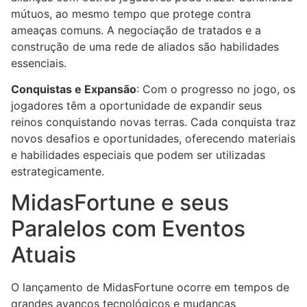
mútuos, ao mesmo tempo que protege contra
ameaças comuns. A negociação de tratados e a
construção de uma rede de aliados são habilidades
essenciais.
Conquistas e Expansão
: Com o progresso no jogo, os
jogadores têm a oportunidade de expandir seus
reinos conquistando novas terras. Cada conquista traz
novos desafios e oportunidades, oferecendo materiais
e habilidades especiais que podem ser utilizadas
estrategicamente.
MidasFortune e seus
Paralelos com Eventos
Atuais
O lançamento de MidasFortune ocorre em tempos de
grandes avanços tecnológicos e mudanças