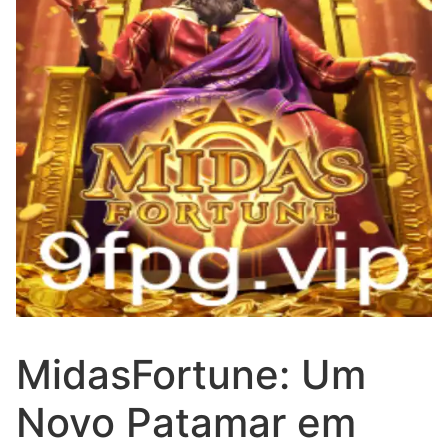
MidasFortune: Um
Novo Patamar em