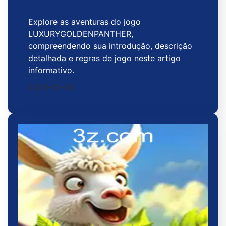
Explore as aventuras do jogo
LUXURYGOLDENPANTHER,
compreendendo sua introdução, descrição
detalhada e regras de jogo neste artigo
informativo.
2026-01-03