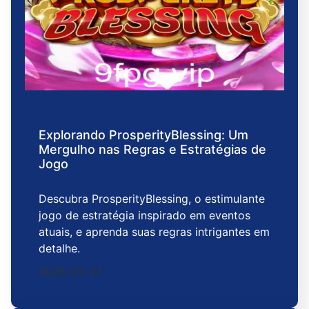
Explorando ProsperityBlessing: Um
Mergulho nas Regras e Estratégias de
Jogo
Descubra ProsperityBlessing, o estimulante
jogo de estratégia inspirado em eventos
atuais, e aprenda suas regras intrigantes em
detalhe.
2026-03-27