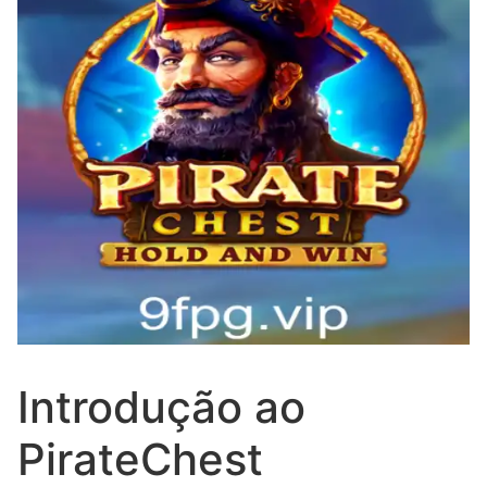
Introdução ao
PirateChest