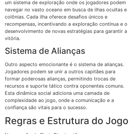
um sistema de exploração onde os jogadores podem
navegar no vasto oceano em busca de ilhas ocultas e
colônias. Cada ilha oferece desafios únicos e
recompensas, incentivando a exploração contínua e o
desenvolvimento de novas estratégias para garantir a
vitória.
Sistema de Alianças
Outro aspecto emocionante é o sistema de alianças.
Jogadores podem se unir a outros capitães para
formar poderosas alianças, permitindo trocas de
recursos e suporte tático contra oponentes comuns.
Esta dinâmica social adiciona uma camada de
complexidade ao jogo, onde a comunicação e a
confiança são vitais para o sucesso.
Regras e Estrutura do Jogo