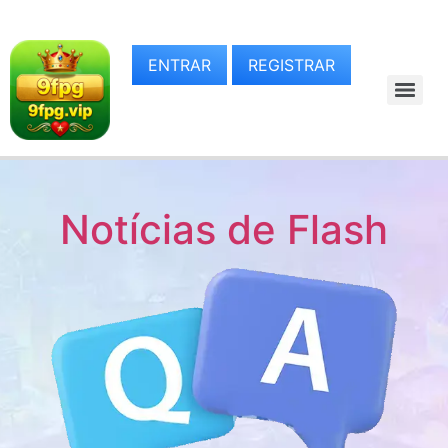
ENTRAR
REGISTRAR
Notícias de Flash