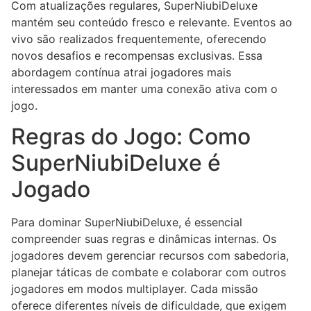
Com atualizações regulares, SuperNiubiDeluxe
mantém seu conteúdo fresco e relevante. Eventos ao
vivo são realizados frequentemente, oferecendo
novos desafios e recompensas exclusivas. Essa
abordagem contínua atrai jogadores mais
interessados em manter uma conexão ativa com o
jogo.
Regras do Jogo: Como
SuperNiubiDeluxe é
Jogado
Para dominar SuperNiubiDeluxe, é essencial
compreender suas regras e dinâmicas internas. Os
jogadores devem gerenciar recursos com sabedoria,
planejar táticas de combate e colaborar com outros
jogadores em modos multiplayer. Cada missão
oferece diferentes níveis de dificuldade, que exigem