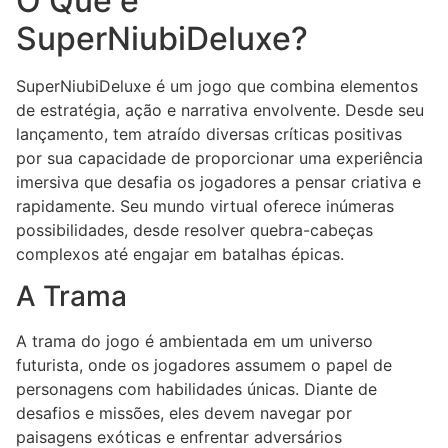
O Que é
SuperNiubiDeluxe?
SuperNiubiDeluxe é um jogo que combina elementos
de estratégia, ação e narrativa envolvente. Desde seu
lançamento, tem atraído diversas críticas positivas
por sua capacidade de proporcionar uma experiência
imersiva que desafia os jogadores a pensar criativa e
rapidamente. Seu mundo virtual oferece inúmeras
possibilidades, desde resolver quebra-cabeças
complexos até engajar em batalhas épicas.
A Trama
A trama do jogo é ambientada em um universo
futurista, onde os jogadores assumem o papel de
personagens com habilidades únicas. Diante de
desafios e missões, eles devem navegar por
paisagens exóticas e enfrentar adversários