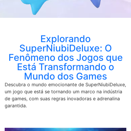
Explorando
SuperNiubiDeluxe: O
Fenômeno dos Jogos que
Está Transformando o
Mundo dos Games
Descubra o mundo emocionante de SuperNiubiDeluxe,
um jogo que está se tornando um marco na indústria
de games, com suas regras inovadoras e adrenalina
garantida.