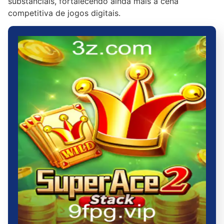
substanciais, fortalecendo ainda mais a cena
competitiva de jogos digitais.