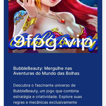
BubbleBeauty: Mergulhe nas
Aventuras do Mundo das Bolhas
Descubra o fascinante universo de
BubbleBeauty, um jogo que combina
estratégia e criatividade. Explore suas
regras e mecânicas exclusivamente