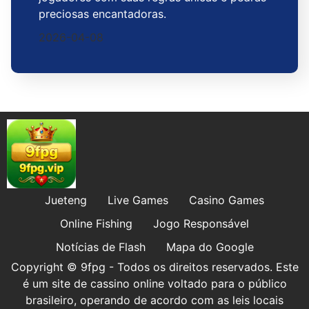
preciosas encantadoras.
2026-04-08
Jueteng
Live Games
Casino Games
Online Fishing
Jogo Responsável
Notícias de Flash
Mapa do Google
Copyright © 9fpg - Todos os direitos reservados. Este
é um site de cassino online voltado para o público
brasileiro, operando de acordo com as leis locais