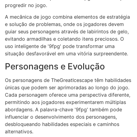
progredir no jogo.
A mecânica de jogo combina elementos de estratégia
e solução de problemas, onde os jogadores devem
guiar seus personagens através de labirintos de gelo,
evitando armadilhas e coletando itens preciosos. O
uso inteligente de '9fpg' pode transformar uma
situação desfavorável em uma vitória surpreendente.
Personagens e Evolução
Os personagens de TheGreatIcescape têm habilidades
únicas que podem ser aprimoradas ao longo do jogo.
Cada personagem oferece uma perspectiva diferente,
permitindo aos jogadores experimentarem múltiplas
abordagens. A palavra-chave '9fpg' também pode
influenciar o desenvolvimento dos personagens,
desbloqueando habilidades especiais e caminhos
alternativos.