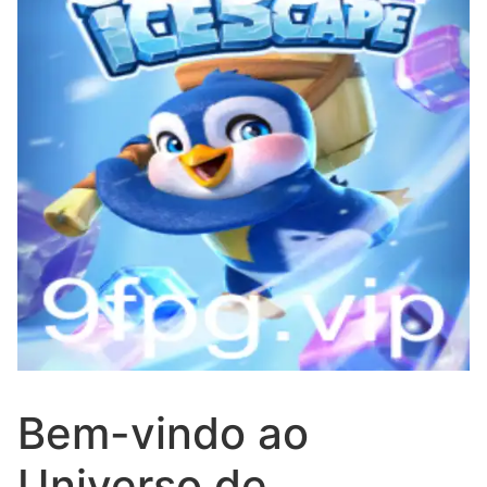
Bem-vindo ao
Universo de