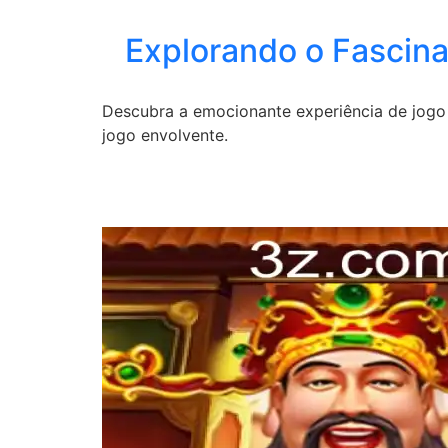
Explorando o Fascina
Descubra a emocionante experiência de jogo 
jogo envolvente.