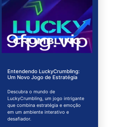
Entendendo LuckyCrumbling:
Um Novo Jogo de Estratégia
Descubra o mundo de
LuckyCrumbling, um jogo intrigante
que combina estratégia e emoção
em um ambiente interativo e
desafiador.