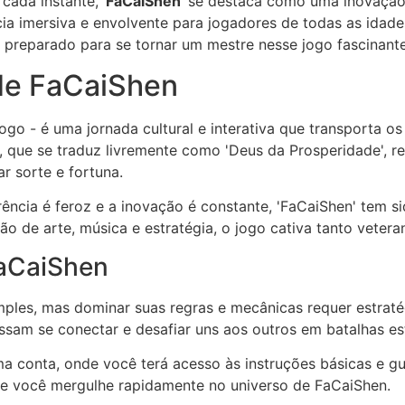
cada instante,
'FaCaiShen'
se destaca como uma inovação q
a imersiva e envolvente para jogadores de todas as idad
preparado para se tornar um mestre nesse jogo fascinante
de FaCaiShen
go - é uma jornada cultural e interativa que transporta o
, que se traduz livremente como 'Deus da Prosperidade', r
r sorte e fortuna.
rência é feroz e a inovação é constante, 'FaCaiShen' tem 
 de arte, música e estratégia, o jogo cativa tanto vetera
aCaiShen
ples, mas dominar suas regras e mecânicas requer estratég
ssam se conectar e desafiar uns aos outros em batalhas es
 uma conta, onde você terá acesso às instruções básicas e 
 que você mergulhe rapidamente no universo de FaCaiShen.