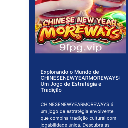
Explorando o Mundo de
CHINESENEWYEARMOREWAYS:
Um Jogo de Estratégia e
Tradição
CHINESENEWYEARMOREWAYS é
um jogo de estratégia envolvente
que combina tradição cultural com
jogabilidade única. Descubra as