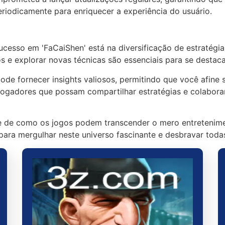
iodicamente para enriquecer a experiência do usuário.
ucesso em 'FaCaiShen' está na diversificação de estratégia
os e explorar novas técnicas são essenciais para se destaca
pode fornecer insights valiosos, permitindo que você afine
jogadores que possam compartilhar estratégias e colabor
e de como os jogos podem transcender o mero entretenime
 para mergulhar neste universo fascinante e desbravar todas