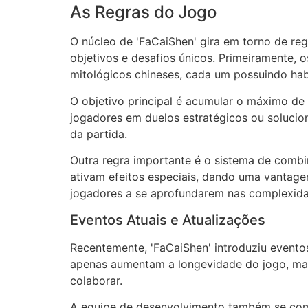
As Regras do Jogo
O núcleo de 'FaCaiShen' gira em torno de re
objetivos e desafios únicos. Primeiramente,
mitológicos chineses, cada um possuindo hab
O objetivo principal é acumular o máximo de
jogadores em duelos estratégicos ou solucion
da partida.
Outra regra importante é o sistema de comb
ativam efeitos especiais, dando uma vantagem
jogadores a se aprofundarem nas complexid
Eventos Atuais e Atualizações
Recentemente, 'FaCaiShen' introduziu evento
apenas aumentam a longevidade do jogo, ma
colaborar.
A equipe de desenvolvimento também se comp