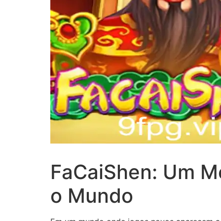
FaCaiShen: Um Me
o Mundo