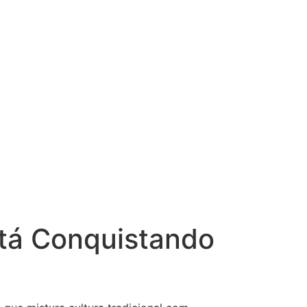
tá Conquistando