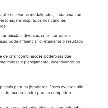
ogo oferece várias modalidades, cada uma com
 personagens inspirados nos cânones
ica.
ar missões diversas, enfrentar outros
isão pode influenciar diretamente o resultado
de de criar combinações poderosas que
 meticulosa e planejamento, incentivando os
peciais para os jogadores. Esses eventos não
s do mundo inteiro podem competir e
o jogo se mantenha relevante e empolgante,