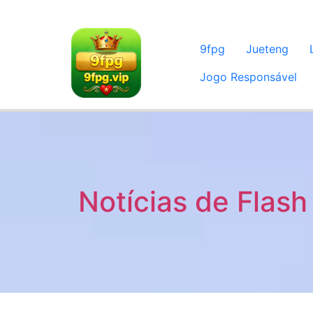
9fpg
Jueteng
Jogo Responsável
Notícias de Flash