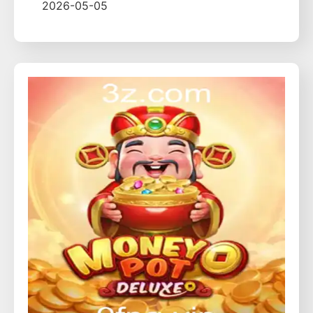
2026-05-05