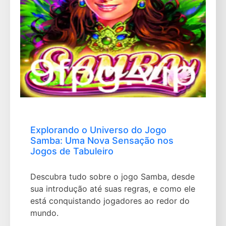
Explorando o Universo do Jogo
Samba: Uma Nova Sensação nos
Jogos de Tabuleiro
Descubra tudo sobre o jogo Samba, desde
sua introdução até suas regras, e como ele
está conquistando jogadores ao redor do
mundo.