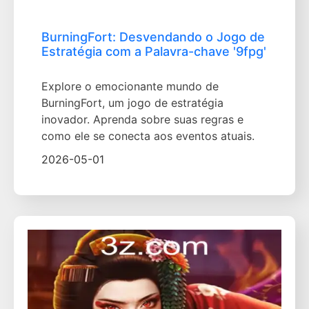
BurningFort: Desvendando o Jogo de
Estratégia com a Palavra-chave '9fpg'
Explore o emocionante mundo de
BurningFort, um jogo de estratégia
inovador. Aprenda sobre suas regras e
como ele se conecta aos eventos atuais.
2026-05-01