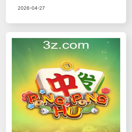
2026-04-27