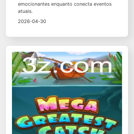
emocionantes enquanto conecta eventos
atuais.
2026-04-30