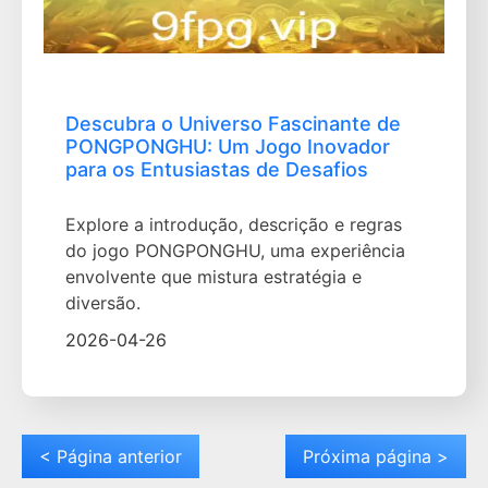
Descubra o Universo Fascinante de
PONGPONGHU: Um Jogo Inovador
para os Entusiastas de Desafios
Explore a introdução, descrição e regras
do jogo PONGPONGHU, uma experiência
envolvente que mistura estratégia e
diversão.
2026-04-26
< Página anterior
Próxima página >