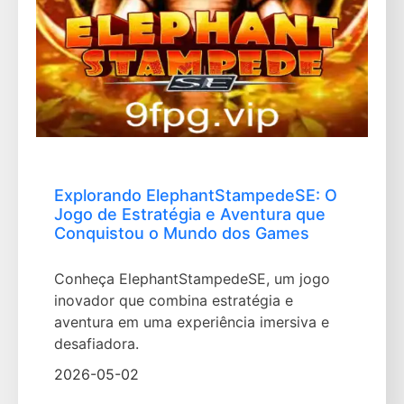
Explorando ElephantStampedeSE: O
Jogo de Estratégia e Aventura que
Conquistou o Mundo dos Games
Conheça ElephantStampedeSE, um jogo
inovador que combina estratégia e
aventura em uma experiência imersiva e
desafiadora.
2026-05-02