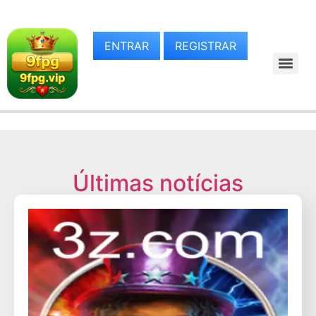
ENTRAR
REGISTRAR
Últimas notícias