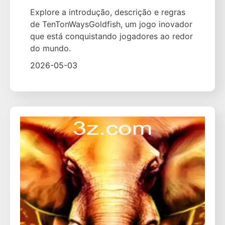
Explore a introdução, descrição e regras
de TenTonWaysGoldfish, um jogo inovador
que está conquistando jogadores ao redor
do mundo.
2026-05-03