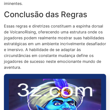
iminentes.
Conclusão das Regras
Essas regras e diretrizes constituem a espinha dorsal
de VolcanoRising, oferecendo uma estrutura onde os
jogadores podem realmente mostrar suas habilidades
estratégicas em um ambiente incrivelmente desafiador
e imersivo. A habilidade de se adaptar às
circunstâncias em constante mudança define os
jogadores de sucesso neste emocionante mundo de
aventura.