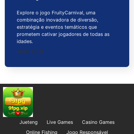
Explore o jogo FruityCarnival, uma
combinação inovadora de diversão,
estratégia e eventos temáticos que
prometem cativar jogadores de todas as
idades.
2026-03-14
Jueteng
Live Games
Casino Games
Online Fishing
Jogo Responsável