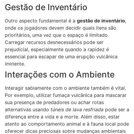
Gestão de Inventário
Outro aspecto fundamental é a
gestão de inventário
,
onde os jogadores devem decidir quais itens são
prioritários, uma vez que o espaço é limitado.
Carregar recursos desnecessários pode ser
prejudicial, especialmente quando a rapidez é
essencial para escapar de uma erupção vulcânica
iminente.
Interações com o Ambiente
Interagir sabiamente com o ambiente também é vital.
Por exemplo, utilizar fumaça vulcânica para mascarar
sua presença de predadores ou achar rotas
alternativas usando
túneis de lava resfriada
pode ser a
diferença entre a vida e a morte. Além disso, estar
atento ao comportamento animal e à fauna local pode
oferecer dicas preciosas sobre mudanças ambientais