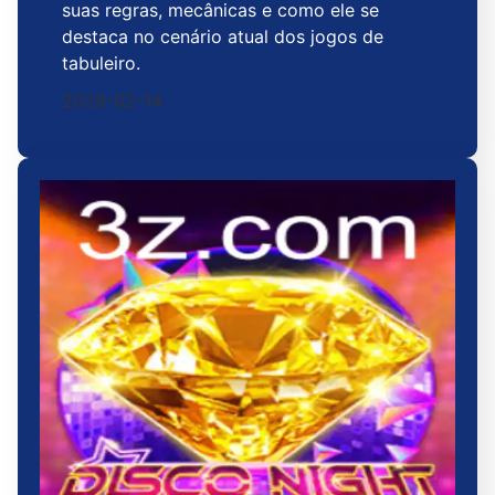
suas regras, mecânicas e como ele se
destaca no cenário atual dos jogos de
tabuleiro.
2026-02-14